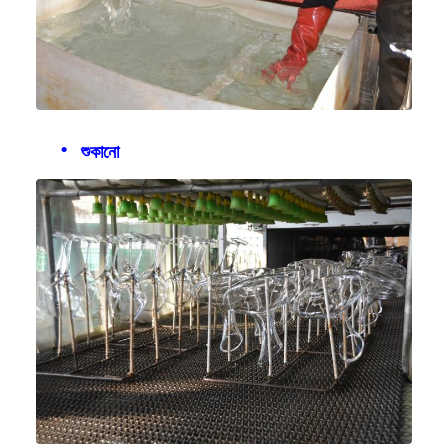
শুকানো