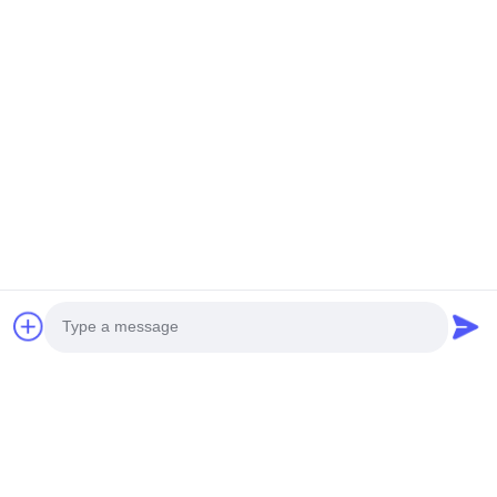
শি'আন ড্যাক্সি হাউসওয়্যার কোং, লিমিটেড
গ্রাহকের ব্যবসার প্রয়োজনীয়তার জন্য
বিশেষ গবেষণা ও উন্নয়ন দল রয়েছে।
পণ্য উন্নয়ন প্রক্রিয়া:
পণ্যগুলি একটি অঙ্কন থেকে তৈরি করা যেতে পারে
ডিজাইন আর্টওয়ার্ক
ছাঁচ স্থাপন
নমুনা
গণ উৎপাদন পরিদর্শন
ডেলিভারি
Photo