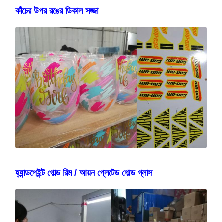
কাঁচের উপর রঙের ডিকাল সজ্জা
হ্যান্ডপেইন্ট গোল্ড রিম / আয়ন প্লেটেড গোল্ড গ্লাস