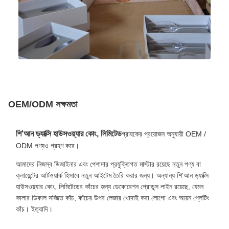
OEM/ODM সক্ষমতা
শি'আন ড্যাক্সি হাউসওয়্যার কোং, লিমিটেড
গ্রাহকের প্রয়োজন অনুযায়ী OEM /
ODM পণ্যও গ্রহণ করে।
আমাদের নিজস্ব ডিজাইনার এবং পেশাদার প্রযুক্তিগত মাস্টার রয়েছে নতুন পণ্য বা
ক্লায়েন্টের আর্টওয়ার্ক হিসাবে নতুন আইটেম তৈরি করার জন্য। অন্যান্য শি'আন ড্যাক্সি
হাউসওয়্যার কোং, লিমিটেডের কাঁচের জন্য ডেকোরেশন প্রোডুস লাইন রয়েছে, যেমন
কালার ডিকাল সজ্জিত কাঁচ, কাঁচের উপর লেজার খোদাই করা লোগো এবং আয়ন প্লেটিং
কাঁচ। ইত্যাদি।