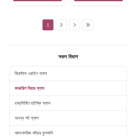
with handle Brand OEM
charming style and budget
Colour clear transparent with
price. Brief Mouth-blown
color print MOQ 2400pcs
glass. Top quality. Style and
Place of Product Shanxi
size can be customized. Size
1
2
Province,China Innner pack 4
Max Diameter: 6.5cm; Height:
or 6pcs in inner box Out
10cm Color Clear Package 6
carton packing 24pcs in
pc in an inner box, 48pcs in a
master carton Size S : top
master carton. Normal safe
80mm, height 150mm L : top
package. MOQ 4800pcs.
90mm , heigh 178mm Unit
Lead Time 45days Xi'An
সকল বিভাগ
weight S 750g L 1060g The
DaXi Houseware Co., Ltd 3-
Beer Mug logo can do it by
2-104 ,3Unit
color
,LvShuiDongCheng,BaRui
ক্রিস্টাল ওয়াইন গ্লাস
1road
কারুশিল্প বিয়ার গ্লাস
হস্তনির্মিত হুইস্কি গ্লাস
অনন্য শট গ্লাস
আলংকারিক কাঁচের ফুলদানি