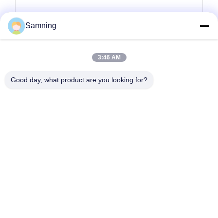
কাচের মোমবাতি ধারক
Samning
গ্লাস চার্জার প্লেট
3:46 AM
ক্রিস্টাল ককটেল গ্লাস
Good day, what product are you looking for?
টাম্বলার ড্রিংকিং গ্লাস
ঢালাই লোহা হস্তশিল্প
গ্লাস স্টোরেজ জার
বাড়ি
পণ্য
আমাদের সম্পর্কে
কারখানা ভ্রমণ
মান নিয়ন্ত্রণ
আমাদের সাথে যোগাযোগ করুন
উদ্ধৃতির জন্য আবেদন
টেল:
86-29-87882900