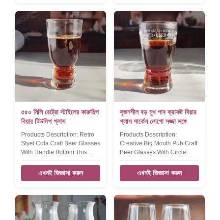
design.----there is an deboss
TD72*H150MM, 340ml
ring on the middle of glass for
Packing 6pcs/box,24pcs/ctn.
suit the wooden holder
MOQ 2400, if this is on stock,
board.Xi'An Daxi Houseware
moq will be 500pcs.
make the yard beer glass in
different many size from
500ml,750ml,1l,1.5l and
3l,etc. all with wooden stand
in natural color or black color.
The new design yard beer
glass set have 2 size ----
500ml and 750ml,all
৫৫০ মিলি রেট্রো স্টাইলের কারুশিল্প
সৃজনশীল বড় মুখ পাব ক্রাফট বিয়ার
বিয়ার টিউলিপ গ্লাস
গ্লাস সার্কেল লোগো সজ্জা সঙ্গে
Products Description: Retro
Products Description:
Styel Cola Craft Beer Glasses
Creative Big Mouth Pub Craft
With Handle Bottom This
Beer Glasses With Circle
retro style Pub Beer Glass By
Logo Decoration This Big
Handblown With thicker wall
Mouth Pub Beer Glass By
এখনই জিজ্ঞাসা করুন
এখনই জিজ্ঞাসা করুন
and opened mouth. Xi'An
Handblown With White
Daxi Houseware can
Etched Circle Logo. Xi'An
produce beer glass in new
Daxi Houseware can
style as the client's design or
produce beer glass in new
idea drawing. The vintage
style as the client's design or