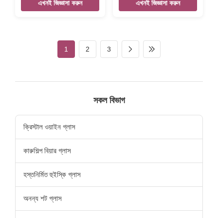
unique hammered glass mug
INTRODUCTION Description
এখনই জিজ্ঞাসা করুন
এখনই জিজ্ঞাসা করুন
fill up 410ml capcity,it's for hot
Stemless silver color edge
tea or coffee mug glass. Xi'An
transparent whisky wine
Daxi Houseware make the
glass tumbler Brief Mouth-
borosilicate glass cup for all
blown (Hand-blown) glass.
kinds of coffee glass / tea
Size
1
2
3
glass. It can heat up directly
Size:TD75*BD60*MD88*H82MM
by oven fire or microwave.
Color Transparent Package 4
Handblown glass mugs and
pcs in an inner box, 48 pcs in
double wall glass cups with
a master carton. / 6 pcs in a
natural texture pattern by
brown inner box,24pcs per
high borosilicate glass
master carton.Brown box.
সকল বিভাগ
materal .. The New Design Of
Normal safe package. MOQ
the Borosilica
3000pcs Lead time 45days
Our company and factory
ক্রিস্টাল ওয়াইন গ্লাস
take lots of
কারুশিল্প বিয়ার গ্লাস
হস্তনির্মিত হুইস্কি গ্লাস
অনন্য শট গ্লাস