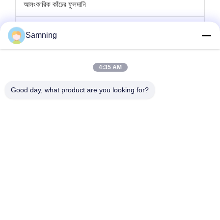
আলংকারিক কাঁচের ফুলদানি
কাচের মোমবাতি ধারক
Samning
গ্লাস চার্জার প্লেট
4:35 AM
ক্রিস্টাল ককটেল গ্লাস
Good day, what product are you looking for?
টাম্বলার ড্রিংকিং গ্লাস
ঢালাই লোহা হস্তশিল্প
গ্লাস স্টোরেজ জার
বাড়ি
পণ্য
আমাদের সম্পর্কে
কারখানা ভ্রমণ
মান নিয়ন্ত্রণ
আমাদের সাথে যোগাযোগ করুন
উদ্ধৃতির জন্য আবেদন