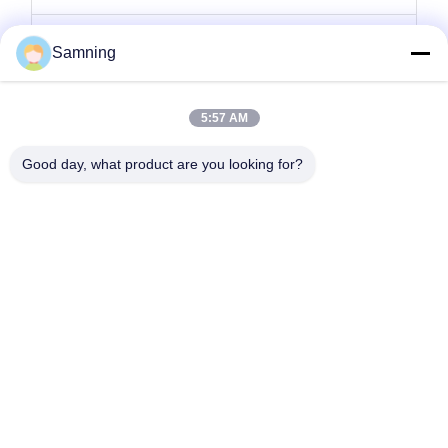
কাচের মোমবাতি ধারক
Samning
গ্লাস চার্জার প্লেট
5:57 AM
ক্রিস্টাল ককটেল গ্লাস
Good day, what product are you looking for?
টাম্বলার ড্রিংকিং গ্লাস
ঢালাই লোহা হস্তশিল্প
গ্লাস স্টোরেজ জার
বাড়ি
পণ্য
আমাদের সম্পর্কে
কারখানা ভ্রমণ
মান নিয়ন্ত্রণ
আমাদের সাথে যোগাযোগ করুন
উদ্ধৃতির জন্য আবেদন
টেল:
86-29-87882900