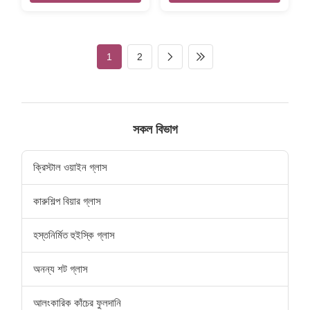
glass set The glasses made
/ 21.5 cm capcity 240ml size:
by hand, the cocktail glass
Packaging & Shipping Per
set including margarita glass,
item will be packed into
martini glass, wine glass and
brown inner box, then pack in
1
2
shot glass, the glass rim and
master carton. or,egg crate
bottom can be made by
packing,48 or more pcs per
red,blue, amber and various
master carton we also can
solid color. We also can
accept packing way
provide the spary colored
according to clients '
glass set. INTRODUCTION
requested. Our Services we
সকল বিভাগ
Description Handmade
produced and exported
colored cocktail glass set
glassware to US and Eur
Brief Mouth-blown (Hand-
market for 12 years. we
ক্রিস্টাল ওয়াইন গ্লাস
blown
কারুশিল্প বিয়ার গ্লাস
হস্তনির্মিত হুইস্কি গ্লাস
অনন্য শট গ্লাস
আলংকারিক কাঁচের ফুলদানি