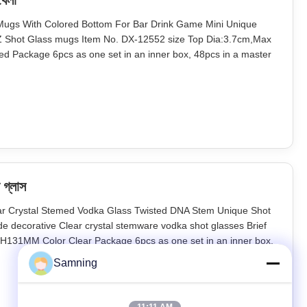
খেলা
Mugs With Colored Bottom For Bar Drink Game Mini Unique
Shot Glass mugs Item No. DX-12552 size Top Dia:3.7cm,Max
ed Package 6pcs as one set in an inner box, 48pcs in a master
 2400 sets Lead Time 45days Our company and factory take
p quality glassware with
 গ্লাস
ar Crystal Stemed Vodka Glass Twisted DNA Stem Unique Shot
ecorative Clear crystal stemware vodka shot glasses Brief
H131MM Color Clear Package 6pcs as one set in an inner box,
 safe package. MOQ 2400 pcs Lead Time 45days Our company
Samning
ol. We provide top