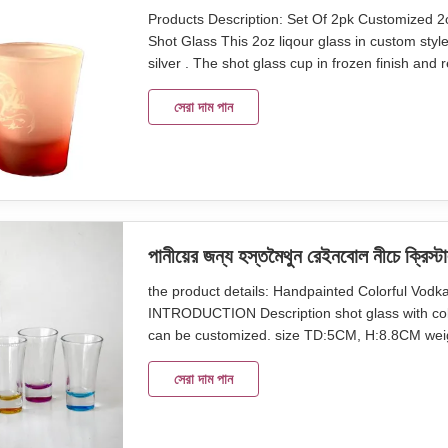
Products Description: Set Of 2pk Customized 2
Shot Glass This 2oz liqour glass in custom styl
silver . The shot glass cup in frozen finish and r
winter.red bottom means the blood of buck what
with special shot glass cup. this
সেরা দাম পান
পানীয়ের জন্য হস্তমৈথুন রেইনবোল নীচে ক্রিস্ট
the product details: Handpainted Colorful Vod
INTRODUCTION Description shot glass with color
can be customized. size TD:5CM, H:8.8CM weig
in an inner box, 48pcs in a master carton. B
45days Our company and factory take lots of eff
সেরা দাম পান