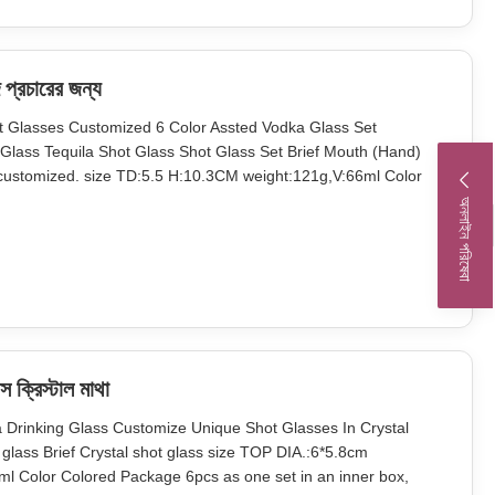
প্রচারের জন্য
ot Glasses Customized 6 Color Assted Vodka Glass Set
Glass Tequila Shot Glass Shot Glass Set Brief Mouth (Hand)
e customized. size TD:5.5 H:10.3CM weight:121g,V:66ml Color
ox, 12sets in a master carton. Brown box. Normal safe package.
অনলাইন পরিষেবা
and factory take lots
 ক্রিস্টাল মাথা
a Drinking Glass Customize Unique Shot Glasses In Crystal
ass Brief Crystal shot glass size TOP DIA.:6*5.8cm
 Color Colored Package 6pcs as one set in an inner box,