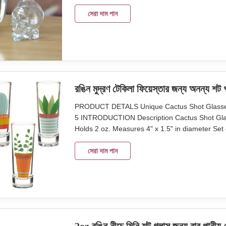
48pcs in a master carton. Brown box. Normal
and factory take lots of efforts on quality contro
সেরা দাম পান
রঙিন মুদ্রণ টেকিলা ফিয়েস্তার জন্য অনন্য শট 
PRODUCT DETALS Unique Cactus Shot Glasses W
5 INTRODUCTION Description Cactus Shot Glass
Holds 2 oz. Measures 4" x 1.5" in diameter Set
as one set in an inner box, 48pcs in a maste
Time 45days Our company and factory take lots 
সেরা দাম পান