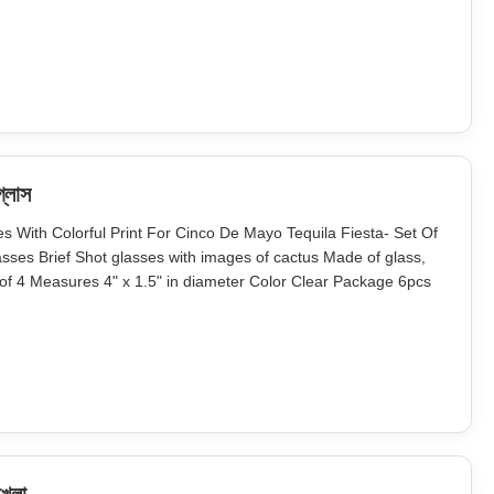
 safe package. MOQ 2400 sets Lead Time 45days Our company
l. We provide top quality
গ্লাস
ith Colorful Print For Cinco De Mayo Tequila Fiesta- Set Of
es Brief Shot glasses with images of cactus Made of glass,
 of 4 Measures 4" x 1.5" in diameter Color Clear Package 6pcs
r carton. Brown box. Normal safe package. MOQ 10000 pcs Lead
of efforts on