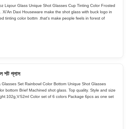
oz Liqour Glass Unique Shot Glasses Cup Tinting Color Frosted
e. Xi'An Daxi Houseware make the shot glass with buck logo in
ed tinting color bottm .that's make people feels in forest of
 hunted.image it hunt the bucks in winter and drink warm liqour
াল শট গ্লাস
ka Glasses Set Rainbowl Color Bottom Unique Shot Glasses
 bottom Brief Machined shot glass. Top quality. Style and size
ht:102g,V:52ml Color set of 6 colors Package 6pcs as one set
rown box. Normal safe package. MOQ 4800 sets Lead Time
orts on quality