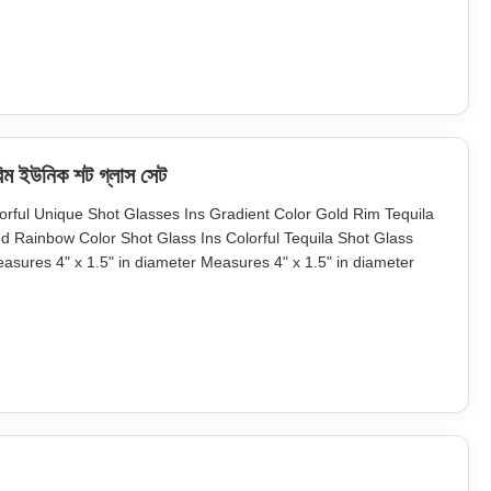
o in color
রিম ইউনিক শট গ্লাস সেট
orful Unique Shot Glasses Ins Gradient Color Gold Rim Tequila
Rainbow Color Shot Glass Ins Colorful Tequila Shot Glass
easures 4" x 1.5" in diameter Measures 4" x 1.5" in diameter
 box, 96pcs per master carton. Brown box. Normal safe package.
 and factory