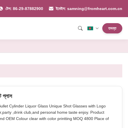
টেল: 86-29-87882900
ইমেইল: samning@fromheart.com.cn
তদন্ত
 গ্লাস
ullet Cylinder Liquor Glass Unique Shot Glasses with Logo
,party ,drink club,and personal home taste enjoy. Product
and OEM Colour clear with color printting MOQ 4800 Place of
 6 pcs in inner box Carton of packing 72 pcs in master carton