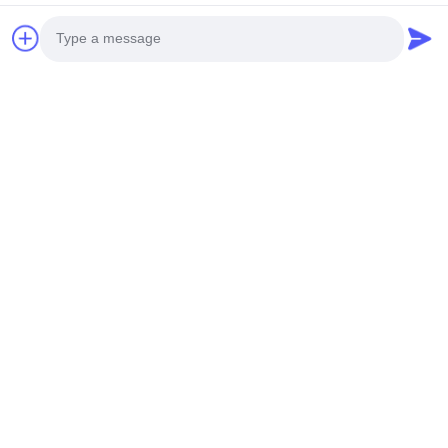
Photo
Video Call
Audio Call