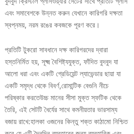
বুদবুদ ক্রিস্টাল গ্লাসওয়্যার সেটের সাথে প্রতিটি গ্লাস
এবং সমাবেশকে উন্নত করুন যেখানে কারিগরি দক্ষতা
স্বপ্নময়, নরম রঙের কবজকে পূরণ করে।
প্রতিটি টুকরো সাবধানে দক্ষ কারিগরদের দ্বারা
হস্তনির্মিত হয়, সূক্ষ্ম বৈশিষ্ট্যযুক্ত, ফাঁদিত বুদবুদ যা
আলো ধরা এবং একটি গ্রেডিয়েন্ট ল্যাভেন্ডার ছায়া যা
একটি সমৃদ্ধ থেকে বিবর্ণ,রোমান্টিক বেগুনি নীচে
পরিষ্কার করতেউচ্চ মানের সীসা মুক্ত স্ফটিক থেকে
তৈরি, এই সেটটি ধৈর্যের সাথে কমনীয়তার ভারসাম্য
বজায় রাখে:হালকা ওজনের কিন্তু শক্ত কাঠামো নিশ্চিত
করে যে এটি দৈনন্দিন ব্যবহারের জন্য ব্যবহারিক এবং