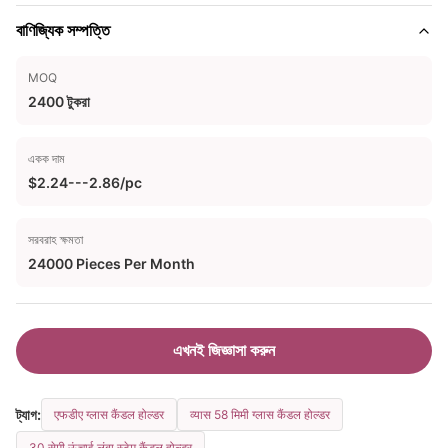
বাণিজ্যিক সম্পত্তি
MOQ
2400 টুকরা
একক দাম
$2.24---2.86/pc
সরবরাহ ক্ষমতা
24000 Pieces Per Month
এখনই জিজ্ঞাসা করুন
ট্যাগ:
एफडीए ग्लास कैंडल होल्डर
व्यास 58 मिमी ग्लास कैंडल होल्डर
30 सेमी ऊंचाई लंबा स्टेम कैंडल होल्डर