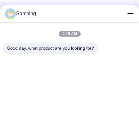
Samning
4:15 AM
Good day, what product are you looking for?
পাঠান
বাড়ি
পণ্য
আমাদের সম্পর্কে
কারখানা ভ্রমণ
মান নিয়ন্ত্রণ
আমাদের সাথে যোগাযোগ করুন
উদ্ধৃতির জন্য আবেদন
টেল:
86-29-87882900