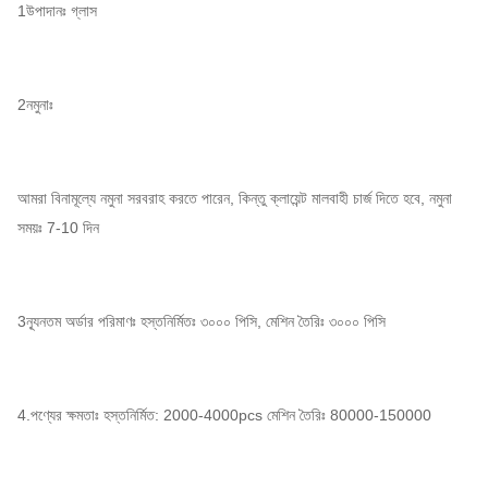
1উপাদানঃ গ্লাস
2নমুনাঃ
আমরা বিনামূল্যে নমুনা সরবরাহ করতে পারেন, কিন্তু ক্লায়েন্ট মালবাহী চার্জ দিতে হবে, নমুনা
সময়ঃ 7-10 দিন
3ন্যূনতম অর্ডার পরিমাণঃ হস্তনির্মিতঃ ৩০০০ পিসি, মেশিন তৈরিঃ ৩০০০ পিসি
4.পণ্যের ক্ষমতাঃ হস্তনির্মিত: 2000-4000pcs মেশিন তৈরিঃ 80000-150000