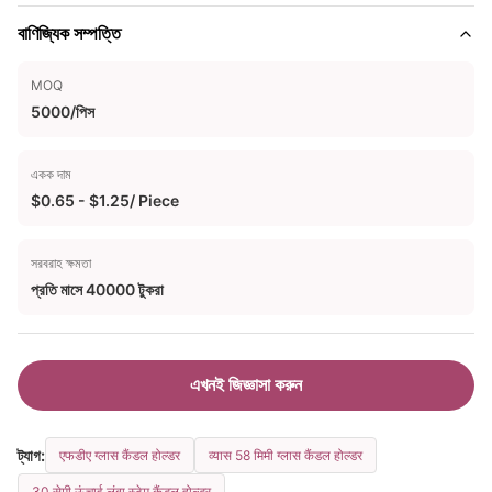
বাণিজ্যিক সম্পত্তি
MOQ
5000/পিস
একক দাম
$0.65 - $1.25/ Piece
সরবরাহ ক্ষমতা
প্রতি মাসে 40000 টুকরা
এখনই জিজ্ঞাসা করুন
ট্যাগ:
एफडीए ग्लास कैंडल होल्डर
व्यास 58 मिमी ग्लास कैंडल होल्डर
30 सेमी ऊंचाई लंबा स्टेम कैंडल होल्डर