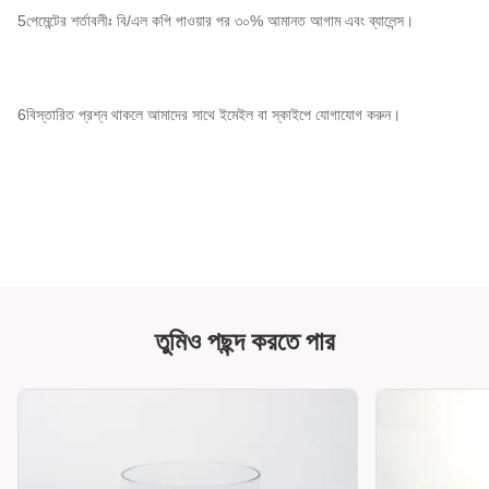
5পেমেন্টের শর্তাবলীঃ বি/এল কপি পাওয়ার পর ৩০% আমানত আগাম এবং ব্যালেন্স।
6বিস্তারিত প্রশ্ন থাকলে আমাদের সাথে ইমেইল বা স্কাইপে যোগাযোগ করুন।
তুমিও পছন্দ করতে পার