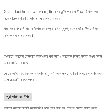
Xi'an daxi houseware co., ltd ক্লায়েন্টের প্রয়োজনীয়তা হিসাবে সজ্জা
সঙ্গে কাঁচের মোমবাতি জার উত্পাদন করতে পারেন।
গ্লাসের মোমবাতি ধারণকারীগুলি রঙ স্প্রে, রঙিন মুদ্রণ, হাতের আঁকা ইত্যাদি দ্বারা
সজ্জিত করা যেতে পারে।
টি-লাইট গ্লাসের মোমবাতি ধারকগুলো পূর্ণ ম্যাট গ্লোস্টেড কিন্তু স্বচ্ছ রঙের ভিন্ন
রঙের প্যাটার্নের সাথে,
যে মোমবাতি আলোকসজ্জা একবার মানুষ এটি জ্বলন্ত চা মোমবাতি সঙ্গে ব্যবহার করা
বন্ধ ঝলকানি করতে পারেন।
প্যাকেজিং ও শিপিং
প্রতিটি আইটেম বাদামী অভ্যন্তরীণ বাক্সে প্যাক করা হবে, তারপর মাস্টার কার্টনে প্যাক