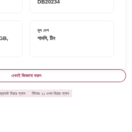
DB20234
মূল দেশ
FGB,
শানসি, চীন
এখনই জিজ্ঞাসা করুন
্রাফট বিয়ার গ্লাস
স্টিমড ২১ ওনস বিয়ার গ্লাস