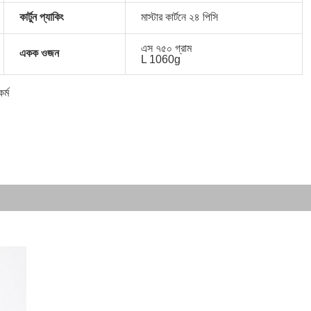
কার্টুন প্যাকিং
মাস্টার কার্টনে ২৪ পিসি
এস ৭৫০ গ্রাম
একক ওজন
L 1060g
র্ম