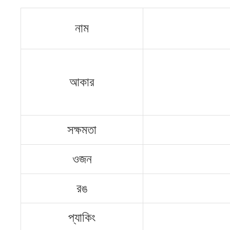
নাম
আকার
সক্ষমতা
ওজন
রঙ
প্যাকিং