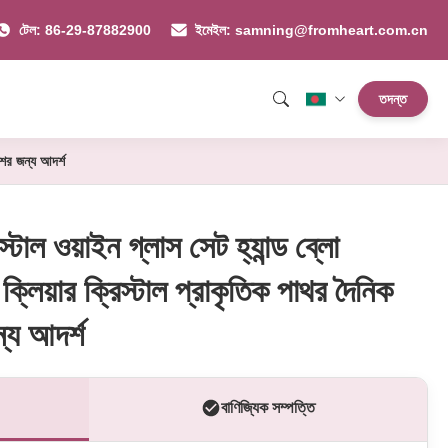
টেল: 86-29-87882900
ইমেইল: samning@fromheart.com.cn
তদন্ত
েশের জন্য আদর্শ
্টাল ওয়াইন গ্লাস সেট হ্যান্ড ব্লো
া ক্লিয়ার ক্রিস্টাল প্রাকৃতিক পাথর দৈনিক
্য আদর্শ
বাণিজ্যিক সম্পত্তি