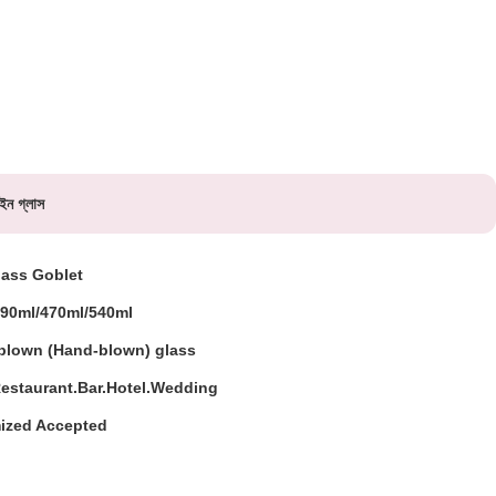
াইন গ্লাস
lass Goblet
390ml/470ml/540ml
blown (Hand-blown) glass
estaurant.Bar.Hotel.Wedding
ized Accepted