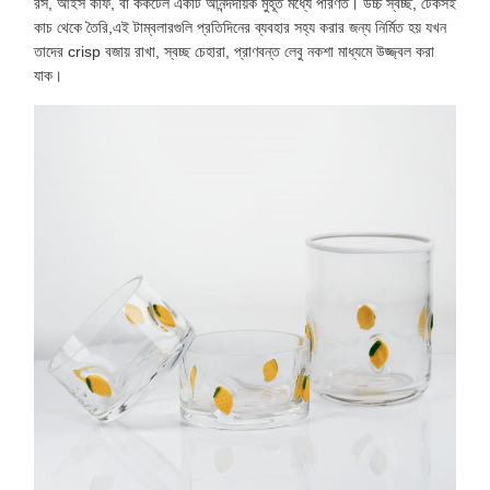
রস, আইস কফি, বা ককটেল একটি আনন্দদায়ক মুহূর্ত মধ্যে পরিণত। উচ্চ স্বচ্ছ, টেকসই
কাচ থেকে তৈরি,এই টাম্বলারগুলি প্রতিদিনের ব্যবহার সহ্য করার জন্য নির্মিত হয় যখন
তাদের crisp বজায় রাখা, স্বচ্ছ চেহারা, প্রাণবন্ত লেবু নকশা মাধ্যমে উজ্জ্বল করা
যাক।