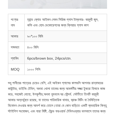
পণ্যের
হ্যান্ড ব্লোড আইকন লেমন সিরিজ গ্লাস টাম্বলার- বহুমুখী জুস,
নাম
কফি এবং হোম ডেকোরেশনের জন্য ক্লিয়ার গ্লাস কাপ
আকার
৯০*১০০ মিমি
সক্ষমতা
৪০০ মিলি
প্যাকিং
6pcs/brown box, 24pcs/ctn.
MOQ
১০০০ পিসি
শুধু পানীয়ের পাত্রের চেয়েও বেশি, এই আইকন গ্লাসের কাপগুলি আপনার রান্নাঘরের
কাউন্টার, ডাইনিং টেবিল, অথবা খোলা তাকের জন্য আকর্ষণীয় সজ্জা টুকরো হিসাবে কাজ
করে, সহজেই বোহো, উপকূলীয়,অথবা ন্যূনতম ঘর সৌন্দর্য. সেটটিতে তিনটি বহুমুখী
আকার অন্তর্ভুক্ত রয়েছে, যা তাদের পারিবারিক খাবার, ব্রাঞ্চ মিটিং বা নৈমিত্তিক
বিনোদন দেওয়ার জন্য আদর্শ করে তোলে।তারা যে কোন বাড়িতে একটি ব্যবহারিক কিন্তু
স্টাইলিশ সংযোজন, এবং যারা মিষ্টি, ট্রেন্ড ফরওয়ার্ড টেবিলওয়্যার ভালবাসে তাদের জন্য