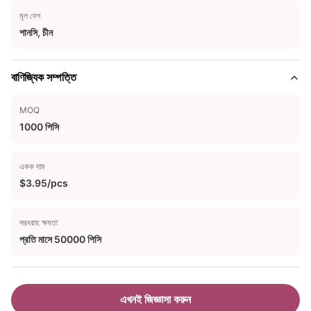
মূল দেশ
শানসি, চীন
বাণিজ্যিক সম্পত্তি
MOQ
1000 পিসি
একক দাম
$3.95/pcs
সরবরাহ ক্ষমতা
প্রতি মাসে 50000 পিসি
এখনই জিজ্ঞাসা করুন