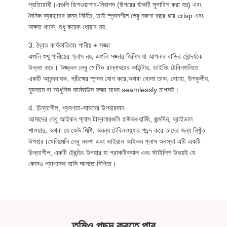
প্রতিরোধী।এগুলি ডিশওয়াশার-নিরাপদ (উপরের র্যাকটি সুপারিশ করা হয়) এবং
দৈনিক ব্যবহারের জন্য নির্মিত, তাই স্পন্দনশীল লেবু নকশা বছর ধরে crisp এবং
অক্ষত থাকে, শুধু কয়েক ধোয়ার নয়.
3. দ্বৈত কার্যকারিতাঃ পানীয় + সজ্জা
এগুলি শুধু পানীয়ের গ্লাস নয়, এগুলি সজ্জার জিনিস যা আপনার বাড়ির সৌন্দর্যকে
উন্নত করে। উজ্জ্বল লেবু মোটিভ রান্নাঘরের কাউন্টার, ডাইনিং টেবিলগুলিতে
একটি আনন্দদায়ক, গ্রীষ্মের স্পন্দন যোগ করে,অথবা খোলা তাক, বোহো, উপকূলীয়,
ন্যূনতম বা আধুনিক ফার্মহাউস সজ্জা মধ্যে seamlessly মাপসই।
4. চিন্তাশীল, প্রবণতা-সামনের উপহারদান
আমাদের লেবু আইকন গ্লাস টাম্বলারগুলি হাউজওয়ার্মিং, জন্মদিন, ব্রাইডাল
শাওয়ার, অথবা যে কেউ মিষ্টি, অনন্য টেবিলওয়্যার পছন্দ করে তাদের জন্য নিখুঁত
উপহার।খেলিমেলি লেবু নকশা এবং ভাইরাল আইকন গ্লাস অবস্থা এটি একটি
চিন্তাশীল, একটি ট্রেন্ডিং উপহার যা প্রাকটিক্যাল এবং স্টাইলিশ উভয়ই যে
কোনও প্রাপকের হাসি আনতে নিশ্চিত।
তুমিও পছন্দ করতে পার