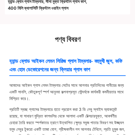
হ্যান্ড ব্লোন গ্লাস টাম্বলার
,
সীসা মুক্ত ক্রিস্টাল গ্লাস কাপ
,
400 মিলি ক্যাপাসিটি ক্রিস্টাল ওয়াইন গ্লাস
পণ্য বিবরণ
হ্যান্ড ব্লোড আইকন লেমন সিরিজ গ্লাস টাম্বলার- বহুমুখী জুস, কফি
এবং হোম ডেকোরেশনের জন্য ক্লিয়ার গ্লাস কাপ
আমাদের আইকন গ্লাস লেমন টাম্বলার সেটের সাথে আপনার প্রতিদিনের পানীয়ের জন্য
একটি সানলি, কৌতুকপূর্ণ স্পর্শ আনুনযা কল্পনাপ্রসূত সৌন্দর্যকে কার্যকরী কমনীয়তার সাথে
মিশ্রিত করে।.
প্রতিটি স্বচ্ছ গ্লাসের টাম্বলারে হাতে প্রয়োগ করা 3 ডি লেবু স্লাইস অ্যাকসেন্ট
রয়েছে, যা সাধারণ মুদ্রিত কাপগুলির থেকে আলাদা একটি টেক্সচারযুক্ত, আকর্ষণীয়
চেহারা তৈরি করতে স্পর্শকাতর ত্রাণে উত্থাপিত।ক্ষুদ্র সবুজ পাতার বিবরণ সহ উজ্জ্বল
হলুদ লেবুর টুকরো একটি তাজা যোগ, গ্রীষ্মকালীন পপ আপনার টেবিলে, প্রতি চুমুক জল,