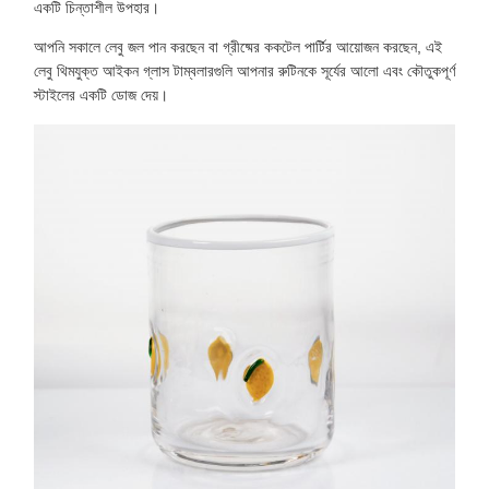
একটি চিন্তাশীল উপহার।
আপনি সকালে লেবু জল পান করছেন বা গ্রীষ্মের ককটেল পার্টির আয়োজন করছেন, এই
লেবু থিমযুক্ত আইকন গ্লাস টাম্বলারগুলি আপনার রুটিনকে সূর্যের আলো এবং কৌতুকপূর্ণ
স্টাইলের একটি ডোজ দেয়।