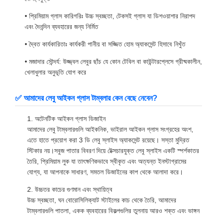
• প্রিমিয়াম গ্লাস কারিগরিঃ উচ্চ স্বচ্ছতা, টেকসই গ্লাস যা ডিশওয়াশার নিরাপদ
এবং দৈনন্দিন ব্যবহারের জন্য নির্মিত
• দ্বৈত কার্যকারিতাঃ কার্যকরী পানীয় বা সজ্জিত হোম অ্যাকসেন্ট হিসাবে নিখুঁত
• মজাদার সৌন্দর্য: উজ্জ্বল লেবুর ছাঁচ যে কোন টেবিল বা কাউন্টারপ্লেসে গ্রীষ্মকালীন,
খেলাধুলার অনুভূতি যোগ করে
✅ আমাদের লেবু আইকন গ্লাস টাম্বলার কেন বেছে নেবেন?
1. অটেনটিক আইকন গ্লাস ডিজাইন
আমাদের লেবু টাম্বলারগুলি আইকনিক, ভাইরাল আইকন গ্লাস সংগ্রহের অংশ,
এতে হাতে প্রয়োগ করা 3 ডি লেবু স্লাইস অ্যাকসেন্ট রয়েছে। সস্তা মুদ্রিত
স্টিকার নয়।সবুজ পাতার বিবরণ দিয়ে টেক্সচারযুক্ত লেবু স্লাইস একটি স্পর্শকাতর
তৈরি, প্রিমিয়াম লুক যা তাৎক্ষণিকভাবে স্বীকৃত এবং অত্যন্ত ইনস্টাগ্রামের
যোগ্য, যা আপনাকে সাধারণ, সমতল ডিজাইনের কাপ থেকে আলাদা করে।
2. উচ্চতর কাচের গুণমান এবং স্থায়িত্ব
উচ্চ স্বচ্ছতা, ঘন বোরোসিলিক্যাট স্টাইলের কাচ থেকে তৈরি, আমাদের
টাম্বলারগুলি পাতলা, একক ব্যবহারের বিকল্পগুলির তুলনায় আরও শক্ত এবং ভাঙ্গন