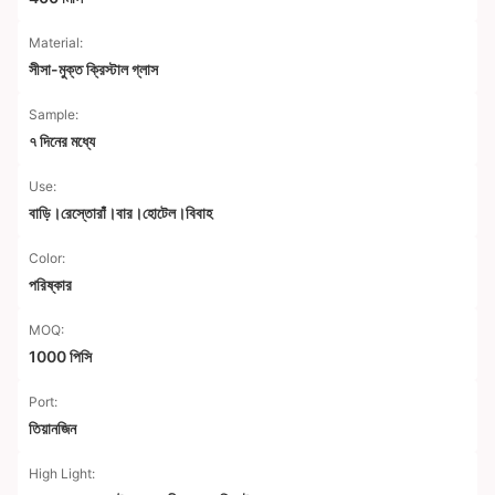
Material:
সীসা-মুক্ত ক্রিস্টাল গ্লাস
Sample:
৭ দিনের মধ্যে
Use:
বাড়ি।রেস্তোরাঁ।বার।হোটেল।বিবাহ
Color:
পরিষ্কার
MOQ:
1000 পিসি
Port:
তিয়ানজিন
High Light: