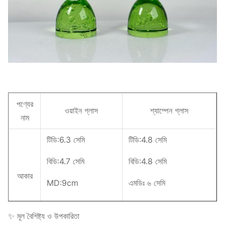
পণ্যের
ওয়াইন গ্লাস
শ্যাম্পেন গ্লাস
নাম
টিডি:6.3 সেমি
টিডি:4.8 সেমি
বিডি:4.7 সেমি
বিডি:4.8 সেমি
আকার
MD:9cm
এমডিঃ ৬ সেমি
এইচঃ১৬ সেমি
এইচ:17.5 সেমি
✨ মূল বৈশিষ্ট্য ও উপকারিতা