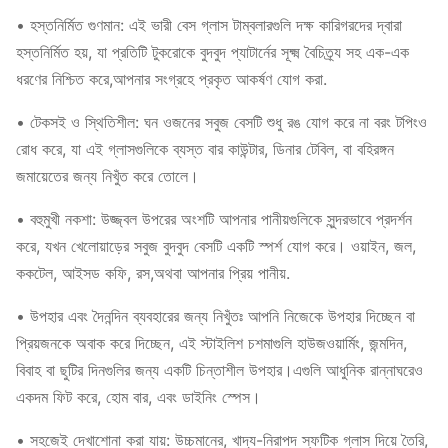
সক্ষমতা
৪০০ মিলি
২৬০ মিলি
• হস্তনির্মিত গুণমান: এই ভারী বেস গ্লাস টাম্বলারগুলি দক্ষ কারিগরদের দ্বারা
হস্তনির্মিত হয়, যা প্রতিটি টুকরোকে বুদবুদ প্যাটার্নের সূক্ষ্ম বৈচিত্র্য সহ এক-এক
ওজন
২৭০ গ্রাম
২৫৫ গ্রাম
ধরণের নিশ্চিত করে,আপনার সংগ্রহে প্রকৃত আকর্ষণ যোগ করা.
রঙ
সবুজ
সবুজ
• টেকসই ও স্থিতিশীল: ঘন ওজনের সবুজ বেসটি শুধু রঙ যোগ করে না বরং টপিংও
রোধ করে, যা এই গ্লাসগুলিকে ব্যস্ত বার কাউন্টার, ডিনার টেবিল, বা বহিরঙ্গন
6pcs/ brown box,
6pcs/ brown box,
প্যাকিং
জমায়েতের জন্য নিখুঁত করে তোলে।
24pcs/ctn
24pcs/ctn
• বহুমুখী নকশা: উজ্জ্বল উপরের অংশটি আপনার পানীয়গুলিকে সুন্দরভাবে প্রদর্শন
MOQ
১০০০ পিসি
১০০০ পিসি
করে, যখন খেলোয়াড়ের সবুজ বুদবুদ বেসটি একটি স্পর্শ যোগ করে। ওয়াইন, জল,
ককটেল, আইসড কফি, রস,অথবা আপনার প্রিয় পানীয়.
• উপহার এবং দৈনন্দিন ব্যবহারের জন্য নিখুঁতঃ আপনি নিজেকে উপহার দিচ্ছেন বা
প্রিয়জনকে অবাক করে দিচ্ছেন, এই স্টাইলিশ চশমাগুলি হাউজওয়ার্মিং, জন্মদিন,
বিবাহ বা ছুটির দিনগুলির জন্য একটি চিন্তাশীল উপহার।এগুলি আধুনিক রান্নাঘরেও
একদম ফিট করে, হোম বার, এবং ডাইনিং স্পেস।
• সহজেই দেখাশোনা করা যায়: উচ্চমানের, খাদ্য-নিরাপদ স্ফটিক গ্লাস দিয়ে তৈরি,